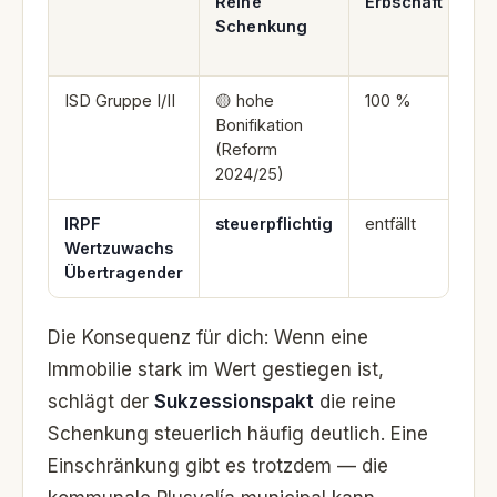
Reine
Erbschaft
Su
Schenkung
(
un
ISD Gruppe I/II
🟡 hohe
100 %
10
Bonifikation
(Reform
2024/25)
IRPF
steuerpflichtig
entfällt
en
Wertzuwachs
mu
Übertragender
Die Konsequenz für dich: Wenn eine
Immobilie stark im Wert gestiegen ist,
schlägt der
Sukzessionspakt
die reine
Schenkung steuerlich häufig deutlich. Eine
Einschränkung gibt es trotzdem — die