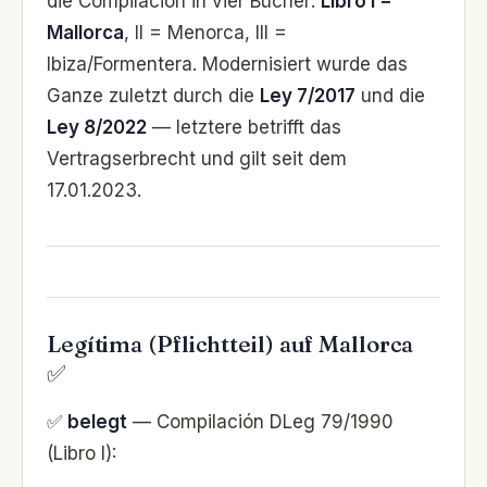
die Compilación in vier Bücher:
Libro I =
Mallorca
, II = Menorca, III =
Ibiza/Formentera. Modernisiert wurde das
Ganze zuletzt durch die
Ley 7/2017
und die
Ley 8/2022
— letztere betrifft das
Vertragserbrecht und gilt seit dem
17.01.2023.
Legítima (Pflichtteil) auf Mallorca
✅
✅
belegt
— Compilación DLeg 79/1990
(Libro I):