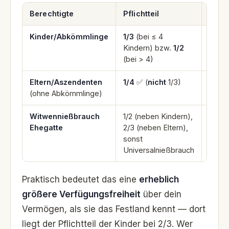
Berechtigte
Pflichtteil
Artik
Kinder/Abkömmlinge
1/3
(bei ≤ 4
Art. 
Kindern) bzw.
1/2
(bei > 4)
Eltern/Aszendenten
1/4
✅ (
nicht
1/3)
Art. 
(ohne Abkömmlinge)
Witwennießbrauch
1/2 (neben Kindern),
Art. 
Ehegatte
2/3 (neben Eltern),
sonst
Universalnießbrauch
Praktisch bedeutet das eine
erheblich
größere Verfügungsfreiheit
über dein
Vermögen, als sie das Festland kennt — dort
liegt der Pflichtteil der Kinder bei 2/3. Wer